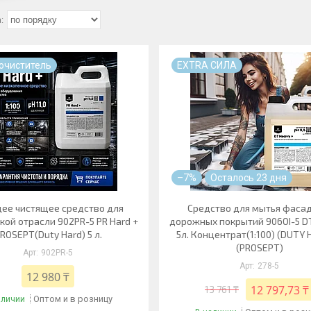
очиститель
EXTRA СИЛА
–7%
Осталось 23 дня
е чистящее средство для
Средство для мытья фасад
кой отрасли 902PR-5 PR Hard +
дорожных покрытий 906OI-5 D
ROSEPT(Duty Hard) 5 л.
5л. Концентрат(1:100) (DUTY 
(PROSEPT)
902PR-5
278-5
12 980 ₸
12 797,73 ₸
13 761 ₸
Оптом и в розницу
аличии