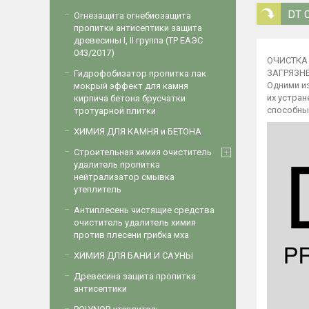
DT 
Огнезащита огнебиозащита
пропитки антисептики защита
древесины I, II группа (ТР ЕАЭС
043/2017)
ОЧИСТКА
ЗАГРЯЗН
Гидрофобизатор пропитка лак
Одними и
мокрый эффект для камня
их устра
кирпича бетона брусчатки
способны
тротуарной плитки
ХИМИЯ ДЛЯ КАМНЯ и БЕТОНА
Строительная химия очиститель
удалитель пропитка
нейтрализатор смывка
утеплитель
Антиплесень чистящие средства
очиститель удалитель химия
против плесени грибка мха
ХИМИЯ ДЛЯ БАНИ И САУНЫ
Древесина защита пропитка
антисептики