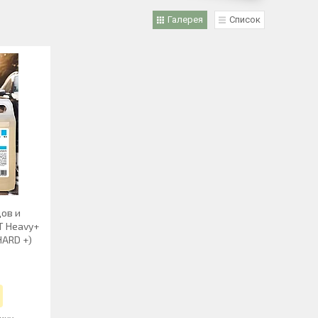
Галерея
Список
ов и
T Heavy+
HARD +)