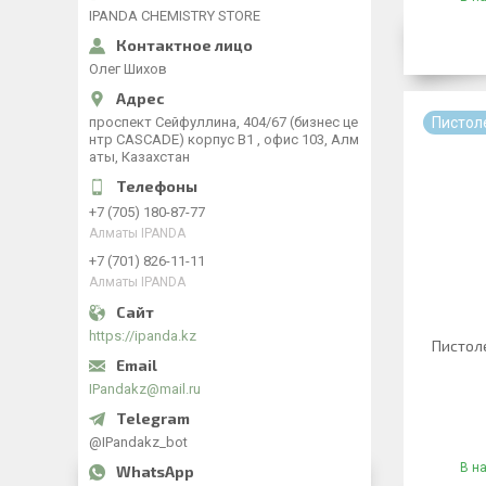
IPANDA CHEMISTRY STORE
Олег Шихов
​проспект Сейфуллина, 404/67 (бизнес це
Пистол
нтр CASCADE) корпус В1 , офис 103, Алм
аты, Казахстан
+7 (705) 180-87-77
Алматы IPANDA
+7 (701) 826-11-11
Алматы IPANDA
https://ipanda.kz
Пистол
IPandakz@mail.ru
@IPandakz_bot
В н