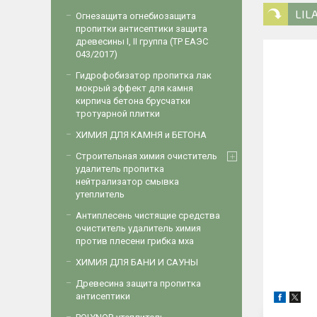
LIL
Огнезащита огнебиозащита
пропитки антисептики защита
древесины I, II группа (ТР ЕАЭС
043/2017)
Гидрофобизатор пропитка лак
мокрый эффект для камня
кирпича бетона брусчатки
тротуарной плитки
ХИМИЯ ДЛЯ КАМНЯ и БЕТОНА
Строительная химия очиститель
удалитель пропитка
нейтрализатор смывка
утеплитель
Антиплесень чистящие средства
очиститель удалитель химия
против плесени грибка мха
ХИМИЯ ДЛЯ БАНИ И САУНЫ
Древесина защита пропитка
антисептики