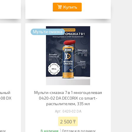
Купить
Мульти смазка
льный
Мульти-смазка 7 в 1 многоцелевая
-08 DX
0420-02 DA DECORIX со smart-
распылителем, 335 мл
0420-02 DA
2 500 ₸
ицу
Оптом и в розницу
В наличии