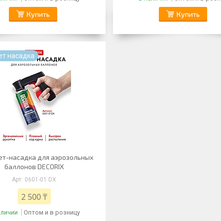
Купить
Купить
ет насадка
ет-насадка для аэрозольных
баллонов DECORIX
0601-01 DX
2 500 ₸
Оптом и в розницу
аличии