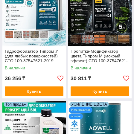
Гидрофобизатор Типром У
Пропитка-Модификатор
(для любых поверхностей)
цвета Типром М (мокрый
СТО 100-37547621-2019
эффект) СТО 100-37547621-
готовый состав 5 л.(Типром -
2019 готовый состав 5 л.
В наличии
В наличии
Россия)
(Типром - Россия)
36 256
30 811
₸
₸
Купить
Купить
Топ продаж
УСИЛЕНИЕ ЦВЕТА