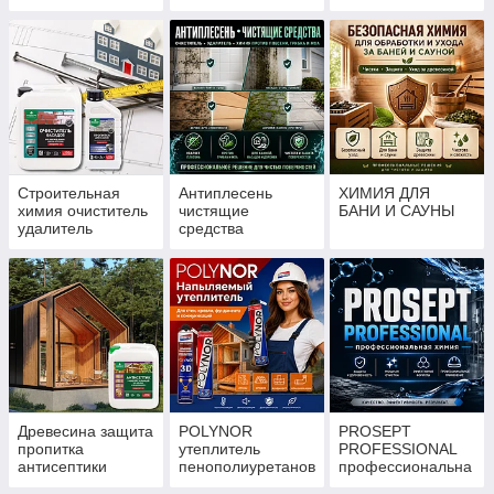
антисептики
для камня
защита древесины
кирпича бетона
I, II группа (ТР
брусчатки
ЕАЭС 043/2017)
тротуарной плитки
Строительная
Антиплесень
ХИМИЯ ДЛЯ
химия очиститель
чистящие
БАНИ И САУНЫ
удалитель
средства
пропитка
очиститель
нейтрализатор
удалитель химия
смывка
против плесени
утеплитель
грибка мха
Древесина защита
POLYNOR
PROSEPT
пропитка
утеплитель
PROFESSIONAL
антисептики
пенополиуретанов
профессиональна
ый напыляемый
я химия