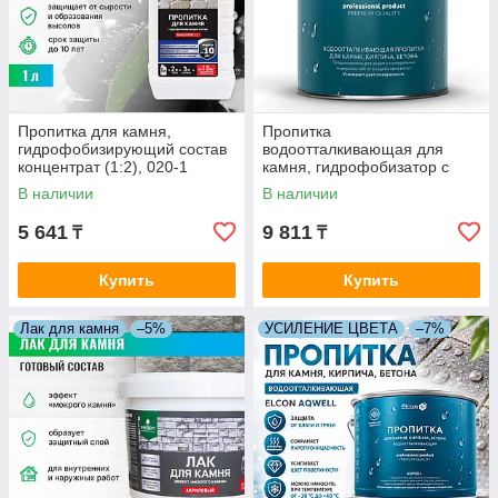
Пропитка для камня,
Пропитка
гидрофобизирующий состав
водоотталкивающая для
концентрат (1:2), 020-1
камня, гидрофобизатор с
AQUAISOL (АКВАИЗОЛ) 1
эффектом "УСИЛЕНИЕ
В наличии
В наличии
л.=10м2
ЦВЕТА" ELCON AQWELL 0.9
л. (5-6 м2)
5 641
9 811
₸
₸
Купить
Купить
Лак для камня
–5%
УСИЛЕНИЕ ЦВЕТА
–7%