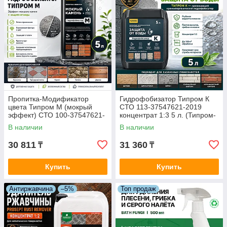
Пропитка-Модификатор
Гидрофобизатор Типром К
цвета Типром М (мокрый
СТО 113-37547621-2019
эффект) СТО 100-37547621-
концентрат 1:3 5 л. (Типром-
2019 готовый состав 5 л.
Россия)
В наличии
В наличии
(Типром - Россия)
30 811
31 360
₸
₸
Купить
Купить
Антиржавчина
–5%
Топ продаж