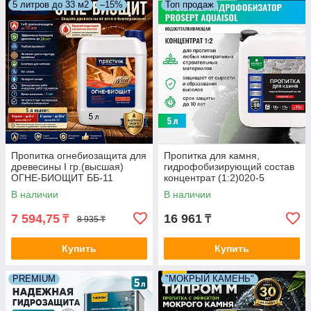
5 литров до 33 м2
–15%
Топ продаж
Пропитка огнебиозащита для
Пропитка для камня,
древесины I гр.(высшая)
гидрофобизирующий состав
ОГНЕ-БИОЩИТ ББ-11
концентрат (1:2)020-5
ПРЕСТИЖ готовый, 5 л
AQUAISOL (АКВАИЗОЛ) - 5
В наличии
В наличии
КРАСНАЯ арт. 01-088-5
л.=50м2.
7 594,75
16 961
₸
₸
8 935 ₸
Купить
Купить
PREMIUM
"МОКРЫЙ КАМЕНЬ"