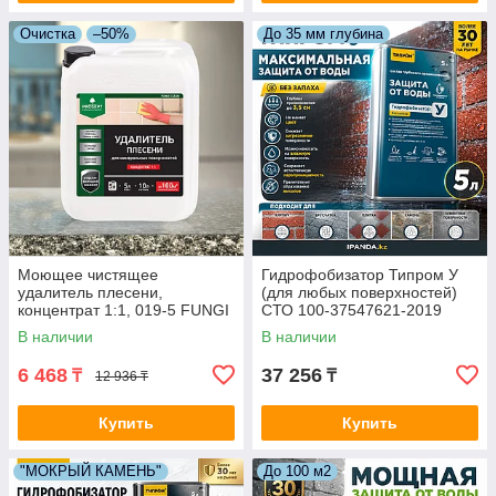
Очистка
–50%
До 35 мм глубина
Моющее чистящее
Гидрофобизатор Типром У
удалитель плесени,
(для любых поверхностей)
концентрат 1:1, 019-5 FUNGI
СТО 100-37547621-2019
CLEAN (ФАНГИ КЛИН) - 5,0 л
готовый состав 5 л.(Типром -
В наличии
В наличии
= 75-100 м2
Россия)
6 468
37 256
₸
₸
12 936 ₸
Купить
Купить
"МОКРЫЙ КАМЕНЬ"
До 100 м2