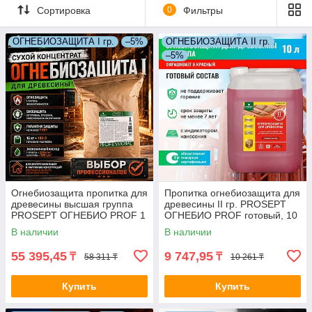
Сортировка
0
Фильтры
ОГНЕБИОЗАЩИТА I гр.
–5%
ОГНЕБИОЗАЩИТА II гр.
–5%
Огнебиозащита пропитка для
Пропитка огнебиозащита для
древесины высшая группа
древесины II гр. PROSEPT
PROSEPT ОГНЕБИО PROF 1
ОГНЕБИО PROF готовый, 10
концентрат 16 кг (200-330
л КРАСНАЯ арт. 006-10 К
В наличии
В наличии
м2)
55 395,45
9 747,95
₸
₸
58 311 ₸
10 261 ₸
Купить
Купить