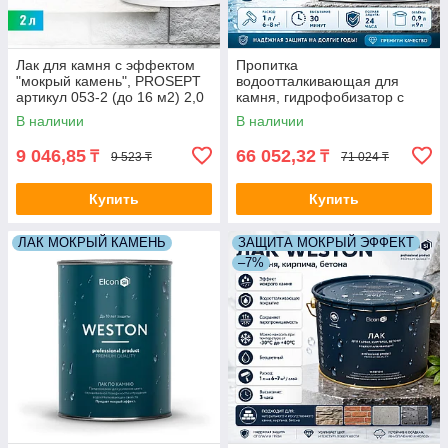
Лак для камня с эффектом
Пропитка
"мокрый камень", PROSEPT
водоотталкивающая для
артикул 053-2 (до 16 м2) 2,0
камня, гидрофобизатор с
л
эффектом "УСИЛЕНИЕ
В наличии
В наличии
ЦВЕТА" ELCON AQWELL 9.0
л. (50-60 м2)
9 046,85
66 052,32
₸
₸
9 523 ₸
71 024 ₸
Купить
Купить
ЛАК МОКРЫЙ КАМЕНЬ
ЗАЩИТА МОКРЫЙ ЭФФЕКТ
–7%