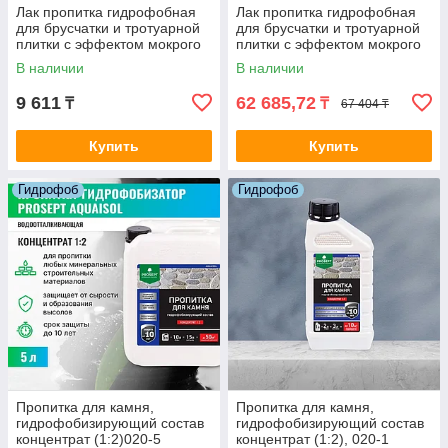
Лак пропитка гидрофобная
Лак пропитка гидрофобная
для брусчатки и тротуарной
для брусчатки и тротуарной
плитки с эффектом мокрого
плитки с эффектом мокрого
камня ELCON WESTON 0.9
камня ELCON WESTON 9.0
В наличии
В наличии
л. (5-6 м2)
л. (50-60 м2)
9 611
62 685,72
₸
₸
67 404 ₸
Купить
Купить
Гидрофоб
Гидрофоб
Пропитка для камня,
Пропитка для камня,
гидрофобизирующий состав
гидрофобизирующий состав
концентрат (1:2)020-5
концентрат (1:2), 020-1