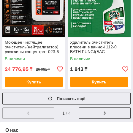
Моющее чистящее
Удалитель очиститель
очиститель(нейтрализатор)
плесени в ванной 112-0
ржавчины концентрат 023-5
BATH FUNGI(БАС
RUST REMOVER(РАСТ
ФАНГИ)Концентрат 0,5 л.
В наличии
В наличии
РЕМОВЕР), - 5л=150м2.
24 776,95
1 843
₸
₸
26 081 ₸
Купить
Купить
Показать ещё
1
/ 4
О нас