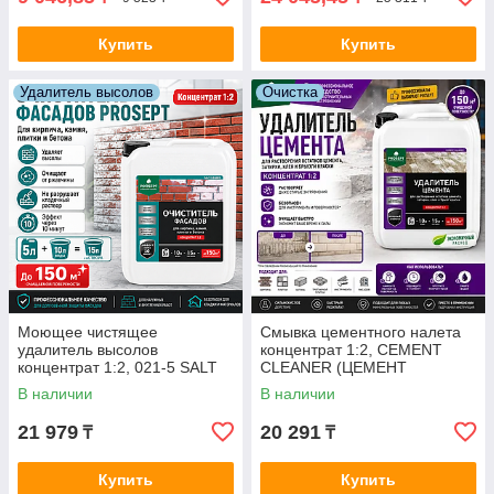
Купить
Купить
Удалитель высолов
Очистка
Моющее чистящее
Смывка цементного налета
удалитель высолов
концентрат 1:2, CEMENT
концентрат 1:2, 021-5 SALT
CLEANER (ЦЕМЕНТ
CLEANER(САЛТ КЛИНЕР) - 5
КЛИНЕР) 5 л.=150м2 арт.022-
В наличии
В наличии
л.=150м2
5
21 979
20 291
₸
₸
Купить
Купить