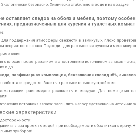
 Экологически безопасно. Химически стабильно в воде и на воздухе.
не оставляет следов на обоях и мебели, поэтому особе
иях, предназначенных для курения и туалетных комнат
ие:
 для поддержания атмосферы свежести в замкнутых, плохо проветри
ом неприятного запаха. Подходит для распыления ручным и механизир
применения:
я с плохим проветриванием и с постоянным источником запахов - скл
ия и др.
вода, парфюмерная композиция, бензалкония хлорид <5%, линалоол
о взболтать средство. Залить в распылительное устройство.
роматизации: равномерно распылить в воздухе. Для помещения пл
еля!
ичтожения источника запаха: распылить непосредственно на источник з
еские характеристики
досторожности:
ании в глаза промыть водой, при необходимости обратиться к врачу. 
ельных приборов!