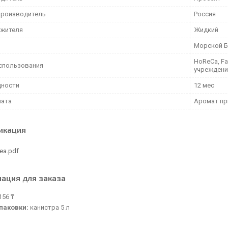
производитель
Россия
ежителя
Жидкий
Морской Б
HoReCa, Fa
спользования
учреждени
дности
12 мес
мата
Аромат п
икация
ea.pdf
ация для заказа
156 ₸
паковки:
канистра 5 л