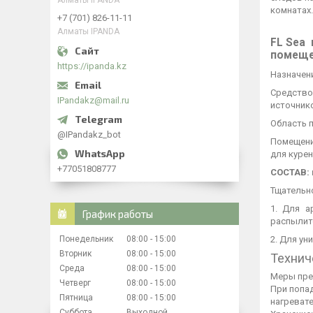
Алматы IPANDA
комнатах.
+7 (701) 826-11-11
Алматы IPANDA
FL Sea 
помещен
https://ipanda.kz
Назначен
Средство
IPandakz@mail.ru
источник
Область 
@IPandakz_bot
Помещени
для курен
+77051808777
СОСТАВ: 
Тщательн
1. Для а
График работы
распылит
2. Для ун
Понедельник
08:00
15:00
Вторник
08:00
15:00
Технич
Среда
08:00
15:00
Меры пре
Четверг
08:00
15:00
При попад
Пятница
08:00
15:00
нагреват
Суббота
Выходной