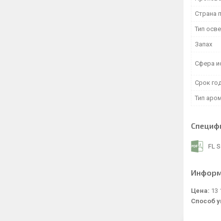
Страна 
Тип осв
Запах
Сфера и
Срок го
Тип аро
Специф
FL S
Информ
Цена:
13 
Способ у