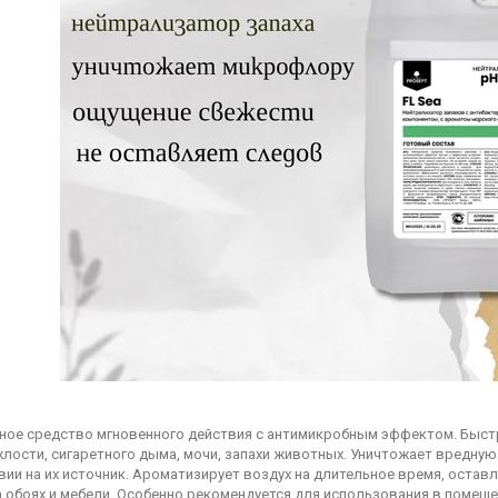
ное средство мгновенного действия с антимикробным эффектом. Быстр
хлости, сигаретного дыма, мочи, запахи животных. Уничтожает вредну
ии на их источник. Ароматизирует воздух на длительное время, остав
 обоях и мебели. Особенно рекомендуется для использования в помеще