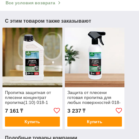
Все условия возврата
С этим товаром также заказывают
Пропитка защитная от
Защита от плесени
плесени концентрат
готовая пропитка для
пропитка(1:10) 018-1
любых поверхностей 018-
FUNGI STOP (ФАНГИ
05 FUNGI STOP (ФАНГИ
7 161
3 237
₸
₸
СТОП) 1 л =30-100 m2
СТОП)0,5 л.=5м2
Купить
Купить
Подобные товары компании