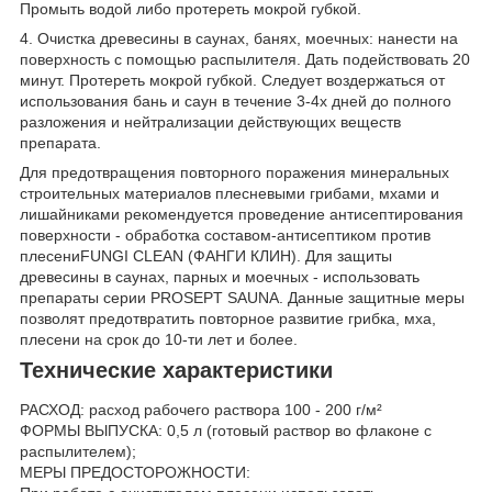
Промыть водой либо протереть мокрой губкой.
4. Очистка древесины в саунах, банях, моечных: нанести на
поверхность с помощью распылителя. Дать подействовать 20
минут. Протереть мокрой губкой. Следует воздержаться от
использования бань и саун в течение 3-4х дней до полного
разложения и нейтрализации действующих веществ
препарата.
Для предотвращения повторного поражения минеральных
строительных материалов плесневыми грибами, мхами и
лишайниками рекомендуется проведение антисептирования
поверхности - обработка составом-антисептиком против
плесениFUNGI CLEAN (ФАНГИ КЛИН). Для защиты
древесины в саунах, парных и моечных - использовать
препараты серии PROSEPT SAUNA. Данные защитные меры
позволят предотвратить повторное развитие грибка, мха,
плесени на срок до 10-ти лет и более.
Технические характеристики
РАСХОД: расход рабочего раствора 100 - 200 г/м²
ФОРМЫ ВЫПУСКА: 0,5 л (готовый раствор во флаконе с
распылителем);
МЕРЫ ПРЕДОСТОРОЖНОСТИ: