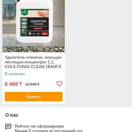
Удалитель плесени, моющее
чистящее концентрат 1:1,
019-5 FUNGI CLEAN (ФАНГИ
КЛИН) - 5,0 л = 75-100 м2
В наличии
6 468
₸
12 936 ₸
Купить
О нас
Рейтинг не сформирован
Менее 5 отзывов за последний год