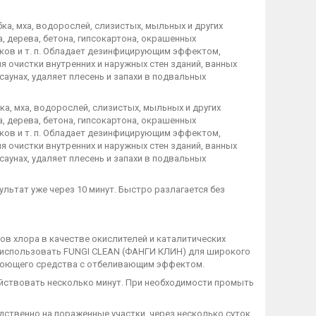
а, мха, водорослей, слизистых, мыльных и других
а, дерева, бетона, гипсокартона, окрашенных
иков и т. п. Обладает дезинфицирующим эффектом,
я очистки внутренних и наружных стен зданий, ванных
аунах, удаляет плесень и запахи в подвальных
а, мха, водорослей, слизистых, мыльных и других
а, дерева, бетона, гипсокартона, окрашенных
иков и т. п. Обладает дезинфицирующим эффектом,
я очистки внутренних и наружных стен зданий, ванных
аунах, удаляет плесень и запахи в подвальных
ьтат уже через 10 минут. Быстро разлагается без
в хлора в качестве окислителей и каталитических
 использовать FUNGI CLEAN (ФАНГИ КЛИН) для широкого
ве моющего средства с отбеливающим эффектом.
действовать несколько минут. При необходимости промыть
едственно на пораженные участки, через несколько суток