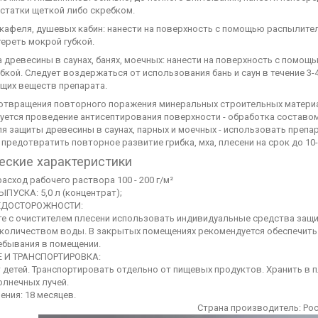
остатки щеткой либо скребком.
а кафеля, душевых кабин: нанести на поверхность с помощью распылит
ереть мокрой губкой.
а древесины в саунах, банях, моечных: нанести на поверхность с помо
бкой. Следует воздержаться от использования бань и саун в течение 3
щих веществ препарата.
отвращения повторного поражения минеральных строительных материа
уется проведение антисептирования поверхности - обработка составо
ля защиты древесины в саунах, парных и моечных - использовать пре
предотвратить повторное развитие грибка, мха, плесени на срок до 10-
еские характеристики
асход рабочего раствора 100 - 200 г/м²
ПУСКА: 5,0 л (концентрат);
ЕДОСТОРОЖНОСТИ:
е с очистителем плесени использовать индивидуальные средства защиты
количеством воды. В закрытых помещениях рекомендуется обеспечить
ебывания в помещении.
 И ТРАНСПОРТИРОВКА:
 детей. Транспортировать отдельно от пищевых продуктов. Хранить в 
олнечных лучей.
ения: 18 месяцев.
Страна производитель:
Рос