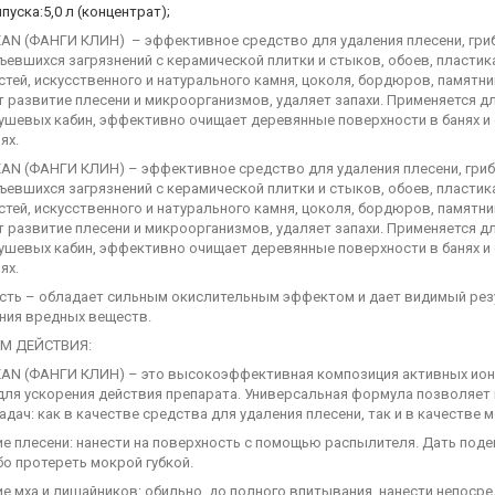
уска:5,0 л (концентрат);
AN (ФАНГИ КЛИН) – эффективное средство для удаления плесени, грибк
ъевшихся загрязнений с керамической плитки и стыков, обоев, пластик
тей, искусственного и натурального камня, цоколя, бордюров, памятн
 развитие плесени и микроорганизмов, удаляет запахи. Применяется дл
ушевых кабин, эффективно очищает деревянные поверхности в банях и с
ях.
AN (ФАНГИ КЛИН) – эффективное средство для удаления плесени, грибк
ъевшихся загрязнений с керамической плитки и стыков, обоев, пластик
тей, искусственного и натурального камня, цоколя, бордюров, памятн
 развитие плесени и микроорганизмов, удаляет запахи. Применяется дл
ушевых кабин, эффективно очищает деревянные поверхности в банях и с
ях.
сть – обладает сильным окислительным эффектом и дает видимый резул
ния вредных веществ.
М ДЕЙСТВИЯ:
EAN (ФАНГИ КЛИН) – это высокоэффективная композиция активных ионо
для ускорения действия препарата. Универсальная формула позволяет
адач: как в качестве средства для удаления плесени, так и в качест
ние плесени: нанести на поверхность с помощью распылителя. Дать по
о протереть мокрой губкой.
ие мха и лишайников: обильно, до полного впитывания, нанести непоср