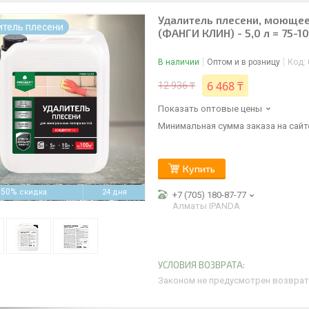
Удалитель плесени, моющее 
итель плесени
(ФАНГИ КЛИН) - 5,0 л = 75-1
В наличии
Оптом и в розницу
Код:
6 468 ₸
12 936 ₸
Показать оптовые цены
Минимальная сумма заказа на сайте
Купить
–50%
24 дня
+7 (705) 180-87-77
Алматы IPANDA
Законом не предусмотрен возврат