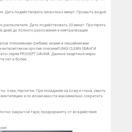
еля. Дать подействовать несколько минут. Промыть водой
щью распылителя. Дать подействовать 20 минут. Протереть
-4х дней до полного разложения и нейтрализации
лов плесневыми грибами, мхами и лишайниками
м-антисептиком против плесениFUNGI CLEAN (ФАНГИ
параты серии PROSEPT SAUNA. Данные защитные меры
ти лет и более.
: очки, перчатки. При попадании на кожу и глаза, смыть
 вентиляцию и по возможности максимально сократить
плотно закрытой таре, предохранять от воздействия
сия