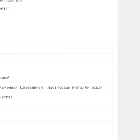
ии
IPANDA®
261111
льный
 Каменная, Деревянная, Пластиковая, Металлическая
ческая