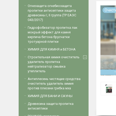
Огнезащита огнебиозащита
Очист
пропитки антисептики защита
древесины I, II группа (ТР ЕАЭС
043/2017)
Гидрофобизатор пропитка лак
мокрый эффект для камня
кирпича бетона брусчатки
тротуарной плитки
ХИМИЯ ДЛЯ КАМНЯ и БЕТОНА
Строительная химия очиститель
удалитель пропитка
нейтрализатор смывка
утеплитель
Антиплесень чистящие средства
очиститель удалитель химия
против плесени грибка мха
ХИМИЯ ДЛЯ БАНИ И САУНЫ
Древесина защита пропитка
антисептики