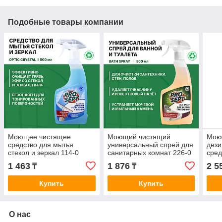
Подобные товары компании
Моющее чистящее
Моющий чистящий
Мою
средство для мытья
универсальный спрей для
дез
стекол и зеркал 114-0
санитарных комнат 226-0
сред
Optic Cristal (ОПТИК
BATH SPRAY
сау
1 463
1 876
2 5
₸
₸
КРИСТАЛЛ) 0,5 л
(УНИВЕРСАЛ СПРЕЙ)
WOO
0,55 л
конц
Купить
Купить
О нас