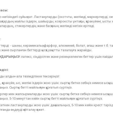
масы
:
р негізіндегі сұйық зат. Ластануларды (скотчты, желімді, маркерлерді, с
ақтардың майлы іздерін, шайырды, ксероксты ұнтақты, қаракүйені, ысты 
ардың, стикерлердің және басқаның желімді негізін ерітеді.
:
терді - шыны, керамикалық, фарфор, алюминий, болат, ағаш және т.б. 
 және сырланған беттерді қысқа уақытты тазалауға жарайды.
АУДАРЫҢЫЗ
!
латекс, сіңдірілген және резеңкеленген беттер үшін пайда
әдісі
:
ы алдын-ала төзімділікке тексеріңіз!
 қаракүйе, ыс, желім іздерін жою үшін: сыртқы бетке себіңіз немесе ысқ
аңыз. Сыртқы бетті майлықпен құрғатып сүртіңіз.
лер мен жапсырмаларды жою үшін: сыртқы бетке себіңіз немесе ысқышқ
аңыз. 5-10 минуттан кейін сыртқы бетті майлықпен құрғатып сүртіңіз.
кеткен ластануларды жою үшін: дақ малыңыз, 5-10 мин кейін крест тәрізд
ғанда өңдеуді қайталау қажет.