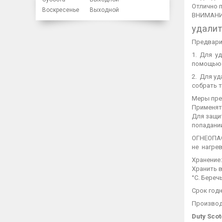
Отлично 
Воскресенье
Выходной
ВНИМАНИЕ
удалит
Предвари
1. Для уд
помощью 
2. Для уд
собрать т
Меры пре
Применят
Для защи
попадани
ОГНЕОПАС
не нагрев
Хранение:
Хранить 
°С. Береч
Срок год
Производ
Duty Sco