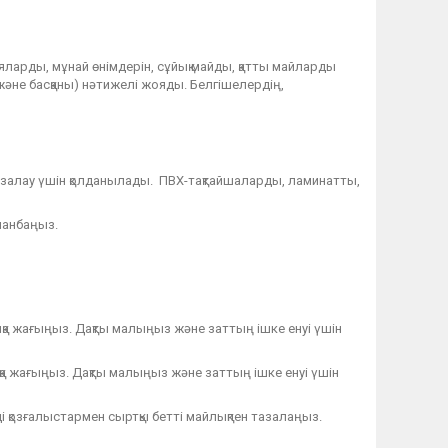
ияларды, мұнай өнімдерін, сұйық майды, қатты майларды
және басқаны) нәтижелі жояды. Белгішелердің,
тазалау үшін қолданылады. ПВХ-тақтайшаларды, ламинатты,
ланбаңыз.
ышқа жағыңыз. Дақты малыңыз және заттың ішке енуі үшін
а жағыңыз. Дақты малыңыз және заттың ішке енуі үшін
і қозғалыстармен сыртқы бетті майлықпен тазалаңыз.