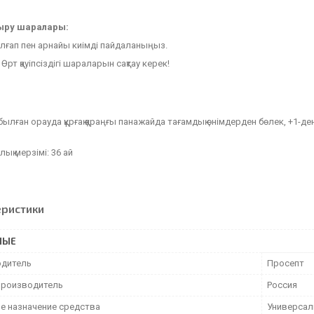
ыру шаралары
:
олғап пен арнайы киімді пайдаланыңыз.
Өрт қауіпсіздігі шараларын сақтау керек!
ылған орауда құрғақ қараңғы панажайда тағамдық өнімдерден бөлек, +1-де
қ мерзімі: 36 ай
еристики
НЫЕ
дитель
Просепт
производитель
Россия
е назначение средства
Универсал