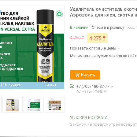
Удалитель очиститель скот
Аэрозоль для клея, скотча 
В наличии
Оптом и в розницу
Код:
4 275 ₸
4 750 ₸
Показать оптовые цены
Минимальная сумма заказа на сайте
Купить
–10%
24 дня
+7 (705) 180-87-77
Алматы IPANDA
Законом не предусмотрен возврат