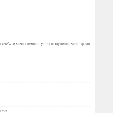
о
н +20
С-ге дейінгі температурада сақтау керек. Балалардан
ьное