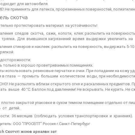
подходит для автомобиля.
! Не применять для латекса, прорезиненных поверхностей, полиэтилен
ель скотча
тельно протестировать материал на устойчивость!
аления следов скотча, сажи, копоти, клея: распылить на поверхность
тряпки. Для въевшихся загрязнений время выдержки увеличить на 5
аления стикеров и наклеек: распылить на поверхность, выдержать 5-10 
ряпкой.
досторожности:
ь только в хорошо проветриваемых помещениях.
ты использовать резиновые перчатки и очки. При попадании на кожу у
и в глаза — промыть большим количеством воды, при необходимости
НО! Не распылять вблизи открытого огня и раскаленных предметов. 
ать выше 40 °С. Баллон под давлением! Не вскрывать. Не курить. Не с
в плотно закрытой упаковке в сухом темном помещении отдельно от пи
ь от детей.
ности: 36 месяцев (соблюдать условия транспортировки и хранения).
итель: ООО "ПРОСЕПТ" Россия г.Санкт-Петербург
tch
Скотчті жоюға арналған зат