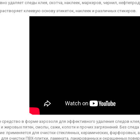
но удаляет следы клея, скотча, наклеек, маркеров, чернил, нефтепрод
растворяет клеевую основу этикеток, наклеек и различных стикеров.
 средство в форме аэрозоля для эффективного удаления следов клея, 
и жировых пятен, смолы, сажи, копоти и прочих загрязнений. Без следа
ие: применяется для очистки стеклянных, керамических, фарфоровых, 
 для очистки ПВХ-плитки, ламината, лакированных и окрашенных повер