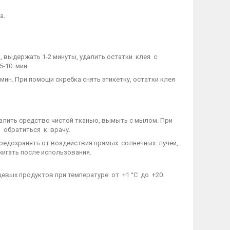
а.
, выдержать 1-2 минуты, удалить остатки клея с
-10 мин.
мин. При помощи скребка снять этикетку, остатки клея
далить средство чистой тканью, вымыть с мылом. При
 обратиться к врачу.
Предохранять от воздействия прямых солнечных лучей,
жигать после использования.
щевых продуктов при температуре от +1 °С до +20