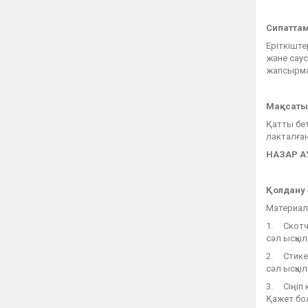
Сипатта
Еріткіште
және саус
жапсырмал
Мақсаты
Қатты бет
лакталған
НАЗАР 
Қолдану 
Материалд
1. Скотч,
сәл ысқыл
2. Стикер
сәл ысқыл
3. Сіңіп 
Қажет бол