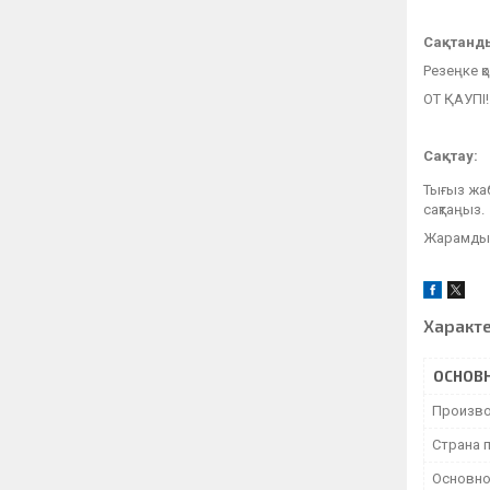
Сақтанд
Резеңке қ
ОТ ҚАУПІ! 
Сақтау:
Тығыз жаб
сақтаңыз.
Жарамдылы
Характ
ОСНОВ
Произво
Страна 
Основно